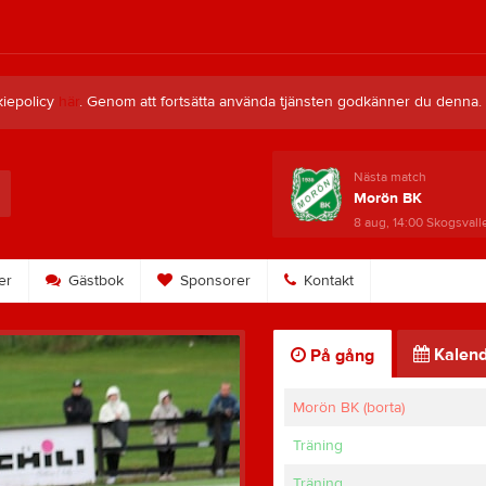
kiepolicy
här
. Genom att fortsätta använda tjänsten godkänner du denna.
Nästa match
Morön BK
8 aug, 14:00
Skogsvall
er
Gästbok
Sponsorer
Kontakt
Kalend
På gång
Morön BK (borta)
Träning
Träning