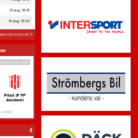
13 aug, 18:15
14 aug, 19:30
alenderöversikt
n på Furan
Hö
her
fö
orrland, herr 2026
Piteå IF FF
Akademi
uvallen