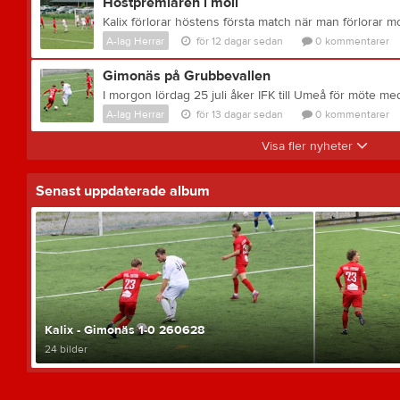
Höstpremiären i moll
A-lag Herrar
för 12 dagar sedan
0
kommentarer
Gimonäs på Grubbevallen
A-lag Herrar
för 13 dagar sedan
0
kommentarer
Visa fler nyheter
Senast uppdaterade album
Kalix - Gimonäs 1-0 260628
24 bilder