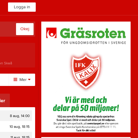
Logga in
Okej
en Skeå
Mer
Övrigt
er
Besökarstatistik
8 aug, 14:00
10 aug, 18:15
11 aug, 18:15