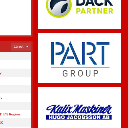
Länet
y
ey
F U18 Region
SK