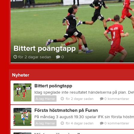
Bittert poängtapp
för 2 dagar sedan
0
Nyheter
Bittert poängtapp
A-lag Herrar
för 2 dagar sedan
0
kommentarer
Första höstmatchen på Furan
A-lag Herrar
för 4 dagar sedan
0
kommentarer