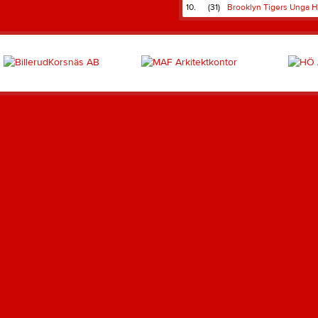
10.
(31)
Brooklyn Tigers Unga H