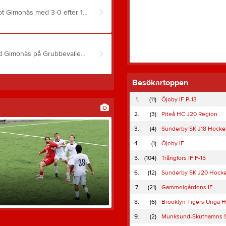
Kalix förlorar höstens första match när man förlorar mot Gimonäs med 3-0 efter 1-0 i halvtid på Grubbvallen i Umeå. Första halvlek var det en del chanser åt båda håll. Gimonäs tog ledningen i minut 44 vilket också blev resultatet i paus. Andra halvlek var 6 minuter gammal när Gimonäs gör 2-0. Efter målet skapade Kalix tre bra chanser innan Gimonäs punkterar matchen i minut 79 när man gör 3-0. Tränaren Robin Kattilavaara hade följande synpunkter efter matchen, ”Dålig match från vår sida där vi bjuder Gimonäs på både chanser och mål. På en annan dag hade vi kanske satt någon av våra chanser och kunnat ta poäng trots insatsen. Men den dagen var inte idag. Vi sätter oss på bussen hemåt, lägger den här insatsen bakom oss och så upp på hästen igen till veckan”. Startelvan: Jeremi Kivilahti Johan Savinc Sebastian Forsberg Robin Kattilavaara Jesper Bjerner Malte Bjerner Edwin Arnhof Hugo Olsson Rasmus Bergdahl Oskari Haanpää Axel Söderlund Ersättare: Robin Gälman Aftab Andersson Frans Johansson Alexander Hedman Max Öjercratz Jonathan Liikamaa Byten: Minut 46 Robin Gälman in Johan Savinc ut Minut 63 Frans Johansson in Rasmus Bergdahl ut Minut 73 Max Öjercrantz in Jesper Bjerner ut Minut 81 Alexander Hedman in Oskari Haanpää ut Minut 81 Aftab Andersson in Hugo Olsson ut
I morgon lördag 25 juli åker IFK till Umeå för möte med Gimonäs på Grubbevallen 15.00. Senaste match i juni möttes lagen på Furuvallen då IFK vann med 1-0 men Gimonäs visade då att man är ett lag som är jobbiga att möta så matchen på lördag blir säkert en tuff uppgift. Gimonäs ligger 5:a på 13 poäng och Kalix 2:a på 22 poäng.Tränaren Robin Kattilavaaras tankar inför matchen. ”Äntligen är det dags för serien att rulla igång igen och vi inleder hösten med en bussresa söderut för möte med Gimonäs. När vi mötte GUIF innan uppehållet visade de med tydlighet att det inte väntar någon enkel uppgift. Skador, sjukdomar och avstängningar gör att vi är några färre i truppen, men vi har en bred trupp och mönstrar likväl ett slagkraftigt lag. Vi siktar så klart på att ta vid där vi avslutade våren. Truppen: Jonathan Liikamaa Jeremi Kivilahti Jahan Savinc Sebastian Forsberg Robin Kattilavaara Robin Gälman Jesper Bjerner Frans Johanssom Malte Bjerner Edwin Arnhof Hugo Olsson Rasmus Bergdahl Oskari Haanpää Alexander Hedman Max Öjercratz Axel Söderlund
Besökartoppen
1.
(11)
Öjeby IF P-13
2.
(3)
Piteå HC J20 Region
3.
(4)
Sunderby SK J18 Hocke
4.
(1)
Öjeby IF
5.
(104)
Trångfors IF F-15
6.
(12)
Sunderby SK J20 Hock
7.
(21)
Gammelgårdens IF
8.
(6)
Brooklyn Tigers Unga H
9.
(2)
Munksund-Skuthamns 